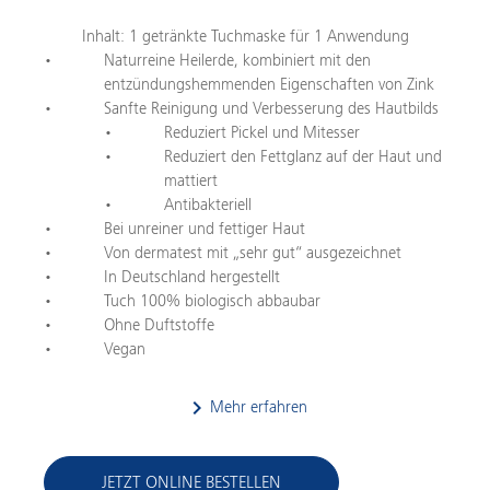
Inhalt: 1 getränkte Tuchmaske für 1 Anwendung
Naturreine Heilerde, kombiniert mit den
entzündungshemmenden Eigenschaften von Zink
Sanfte Reinigung und Verbesserung des Hautbilds
Reduziert Pickel und Mitesser
Reduziert den Fettglanz auf der Haut und
mattiert
Antibakteriell
Bei unreiner und fettiger Haut
Von dermatest mit „sehr gut“ ausgezeichnet
In Deutschland hergestellt
Tuch 100% biologisch abbaubar
Ohne Duftstoffe
Vegan
keyboard_arrow_right
Mehr erfahren
JETZT ONLINE BESTELLEN