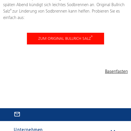
späten Abend kündigt sich leichtes Sodbrennen an. Original Bullrich
®
Salz
zur Linderung von Sodbrennen kann helfen. Probieren Sie es
einfach aus:
®
ZUM ORIGINAL BULLRICH SALZ
Beitragsnavigation
Basenfasten
mail_outline
Unternehmen